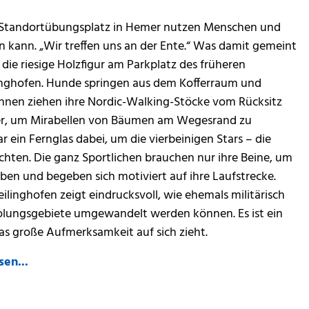
en Standortübungsplatz in Hemer nutzen Menschen und
n kann. „Wir treffen uns an der Ente.“ Was damit gemeint
ist die riesige Holzfigur am Parkplatz des früheren
inghofen. Hunde springen aus dem Kofferraum und
dinnen ziehen ihre Nordic-Walking-Stöcke vom Rücksitz
mer, um Mirabellen von Bäumen am Wegesrand zu
r ein Fernglas dabei, um die vierbeinigen Stars – die
hten. Die ganz Sportlichen brauchen nur ihre Beine, um
en und begeben sich motiviert auf ihre Laufstrecke.
linghofen zeigt eindrucksvoll, wie ehemals militärisch
holungsgebiete umgewandelt werden können. Es ist ein
as große Aufmerksamkeit auf sich zieht.
sen...