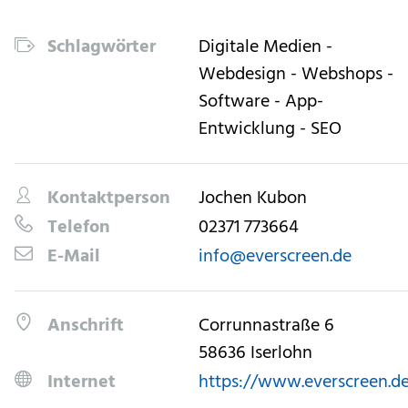
Schlagwörter
Digitale Medien -
Webdesign - Webshops -
Software - App-
Entwicklung - SEO
Kontaktperson
Jochen Kubon
Telefon
02371 773664
E-Mail
info@everscreen.de
Anschrift
Corrunnastraße 6
58636 Iserlohn
Internet
https://www.everscreen.d