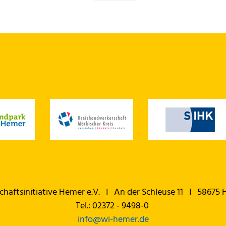
chaftsinitiative Hemer e.V. I An der Schleuse 11 I 58675
Tel.: 02372 - 9498-0
info@
wi-hemer.de