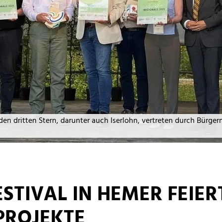
 den dritten Stern, darunter auch Iserlohn, vertreten durch Bürge
TIVAL IN HEMER FEIERT 
ROJEKTE