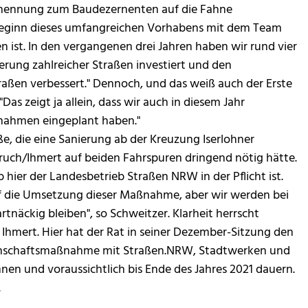
Ernennung zum Baudezernenten auf die Fahne
r Beginn dieses umfangreichen Vorhabens mit dem Team
 ist. In den vergangenen drei Jahren haben wir rund vier
erung zahlreicher Straßen investiert und den
ßen verbessert." Dennoch, und das weiß auch der Erste
"Das zeigt ja allein, dass wir auch in diesem Jahr
ßnahmen eingeplant haben."
ße, die eine Sanierung ab der Kreuzung Iserlohner
uch/Ihmert auf beiden Fahrspuren dringend nötig hätte.
hier der Landesbetrieb Straßen NRW in der Pflicht ist.
uf die Umsetzung dieser Maßnahme, aber wir werden bei
näckig bleiben", so Schweitzer. Klarheit herrscht
 Ihmert. Hier hat der Rat in seiner Dezember-Sitzung den
inschaftsmaßnahme mit Straßen.NRW, Stadtwerken und
nen und voraussichtlich bis Ende des Jahres 2021 dauern.
.