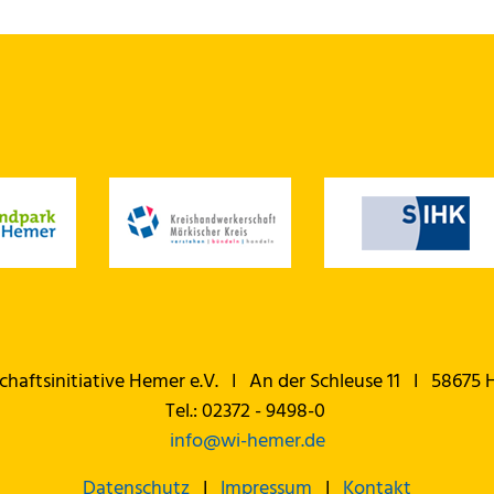
chaftsinitiative Hemer e.V. I An der Schleuse 11 I 58675
Tel.: 02372 - 9498-0
info@
wi-hemer.de
Datenschutz
I
Impressum
I
Kontakt