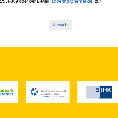
551-309 oder per E-Mail (
l.doering@
hemer.de
) zur
Übersicht