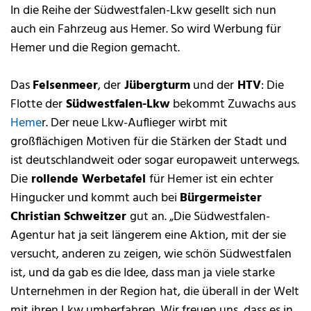
In die Reihe der Südwestfalen-Lkw gesellt sich nun
auch ein Fahrzeug aus Hemer. So wird Werbung für
Hemer und die Region gemacht.
Das
Felsenmeer
, der
Jübergturm
und der
HTV
: Die
Flotte der
Südwestfalen-Lkw
bekommt Zuwachs aus
Heme
r. Der neue Lkw-Auflieger wirbt mit
großflächigen Motiven für die Stärken der Stadt und
ist deutschlandweit oder sogar europaweit unterwegs.
Die
rollende Werbetafel
für Hemer ist ein echter
Hingucker und kommt auch bei
Bürgermeister
Christian Schweitzer
gut an. „Die Südwestfalen-
Agentur hat ja seit längerem eine Aktion, mit der sie
versucht, anderen zu zeigen, wie schön Südwestfalen
ist, und da gab es die Idee, dass man ja viele starke
Unternehmen in der Region hat, die überall in der Welt
mit ihren Lkw umherfahren. Wir freuen uns, dass es in